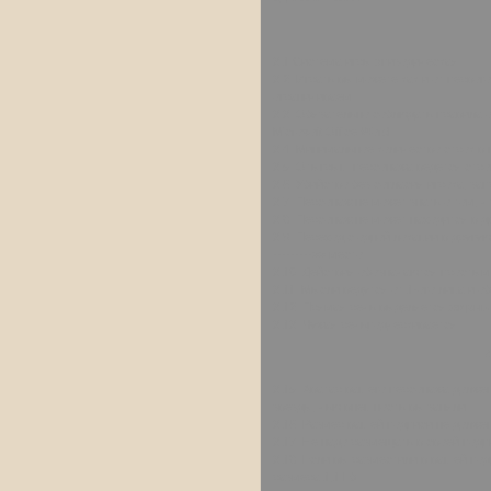
3.1 Система игры эпизодическая
3.2. Играть вы можете как и от первого
ограничиваем.
3.3. Обязательно соблюдать правила 
Microsoft Office Word.
3.4. Минимальное количество строк в 
3.5. Отыгрыш персонажа ведется стро
3.6. Убийство без согласия игрока, за
3.7. Персонаж не может знать о том, ч
3.8. Персонаж не может находится в д
3.9. Переход с одной локации в другую
--------->> место.
3.10. Действия обозначаются просты
3.11. Мысли ведутся от 1-ого лица и 
3.12. Прямая речь выделяется
жирны
3.13. Чужая речь
подчеркивается.
3.15 Аватар вашего персонажа должен
звезды, чью внешность вы заняли.
3.16 Размер вашей подписи не долже
3.17 Не надо размещать в своей подпи
3.18 Если вы разместили в вашей под
размера 1,1 Гб