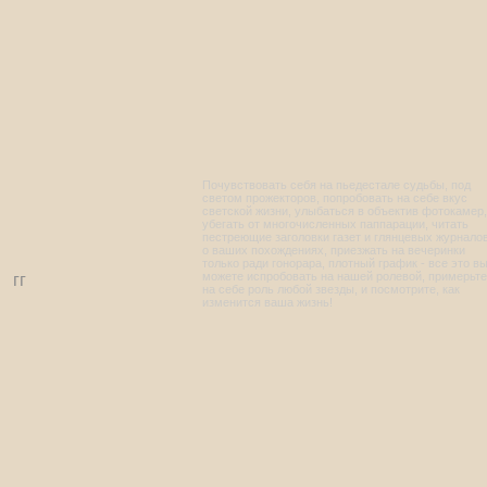
Почувствовать себя на пьедестале судьбы, под
светом прожекторов, попробовать на себе вкус
светской жизни, улыбаться в объектив фотокамер,
убегать от многочисленных паппарации, читать
пестреющие заголовки газет и глянцевых журнало
о ваших похождениях, приезжать на вечеринки
только ради гонорара, плотный график - все это в
гг
можете испробовать на нашей ролевой, примерьте
на себе роль любой звезды, и посмотрите, как
изменится ваша жизнь!