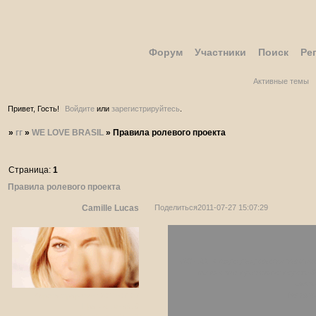
Форум
Участники
Поиск
Ре
Активные темы
Привет, Гость!
Войдите
или
зарегистрируйтесь
.
»
гг
»
WE LOVE BRASIL
»
Правила ролевого проекта
Страница:
1
Правила ролевого проекта
Поделиться
2011-07-27 15:07:29
Camille Lucas
Администратор
NC - 21. В игре разрешено наси
но мы вас просим не перехо
опиш
Не зна
Зарегистрирован
: 2011-07-27
Приглашений:
0